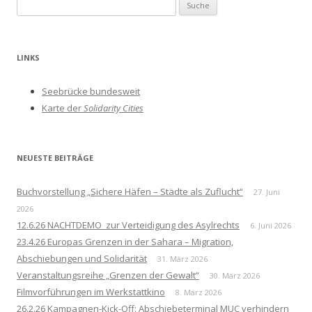
S
u
c
h
LINKS
e
n
Seebrücke bundesweit
a
Karte der
Solidarity Cities
c
h
:
NEUESTE BEITRÄGE
Buchvorstellung „Sichere Häfen – Städte als Zuflucht“
27. Juni
2026
12.6.26 NACHTDEMO zur Verteidigung des Asylrechts
6. Juni 2026
23.4.26 Europas Grenzen in der Sahara – Migration,
Abschiebungen und Solidarität
31. März 2026
Veranstaltungsreihe „Grenzen der Gewalt“
30. März 2026
Filmvorführungen im Werkstattkino
8. März 2026
26.2.26 Kampagnen-Kick-Off: Abschiebeterminal MUC verhindern