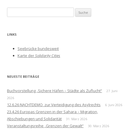
S
u
c
h
LINKS
e
n
Seebrücke bundesweit
a
Karte der
Solidarity Cities
c
h
:
NEUESTE BEITRÄGE
Buchvorstellung „Sichere Häfen – Städte als Zuflucht“
27. Juni
2026
12.6.26 NACHTDEMO zur Verteidigung des Asylrechts
6. Juni 2026
23.4.26 Europas Grenzen in der Sahara – Migration,
Abschiebungen und Solidarität
31. März 2026
Veranstaltungsreihe „Grenzen der Gewalt“
30. März 2026