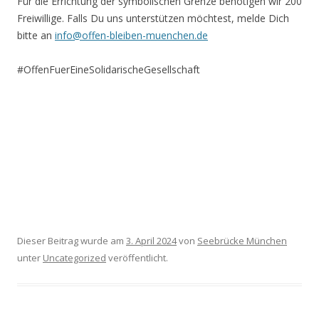
Für die Errichtung der symbolischen Grenze benötigen wir 200
Freiwillige. Falls Du uns unterstützen möchtest, melde Dich
bitte an
info@offen-bleiben-muenchen.de
#OffenFuerEineSolidarischeGesellschaft
Dieser Beitrag wurde am
3. April 2024
von
Seebrücke München
unter
Uncategorized
veröffentlicht.