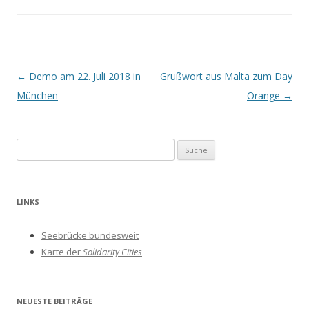
Beitrags-
←
Demo am 22. Juli 2018 in
Grußwort aus Malta zum Day
Navigation
München
Orange
→
S
u
c
h
LINKS
e
n
Seebrücke bundesweit
a
Karte der
Solidarity Cities
c
h
:
NEUESTE BEITRÄGE