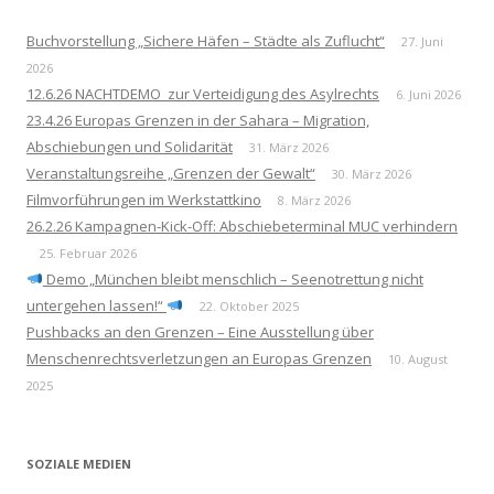
Buchvorstellung „Sichere Häfen – Städte als Zuflucht“
27. Juni
2026
12.6.26 NACHTDEMO zur Verteidigung des Asylrechts
6. Juni 2026
23.4.26 Europas Grenzen in der Sahara – Migration,
Abschiebungen und Solidarität
31. März 2026
Veranstaltungsreihe „Grenzen der Gewalt“
30. März 2026
Filmvorführungen im Werkstattkino
8. März 2026
26.2.26 Kampagnen-Kick-Off: Abschiebeterminal MUC verhindern
25. Februar 2026
Demo „München bleibt menschlich – Seenotrettung nicht
untergehen lassen!“
22. Oktober 2025
Pushbacks an den Grenzen – Eine Ausstellung über
Menschenrechtsverletzungen an Europas Grenzen
10. August
2025
SOZIALE MEDIEN