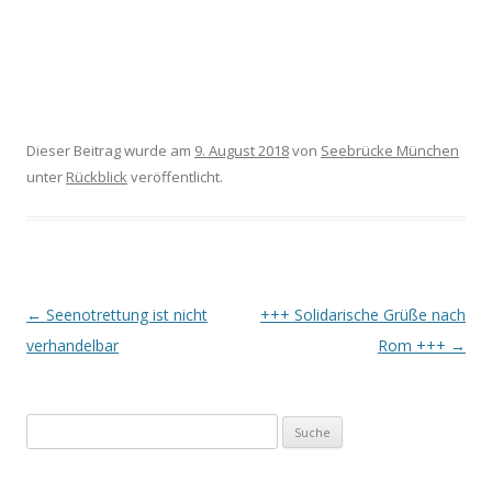
Dieser Beitrag wurde am
9. August 2018
von
Seebrücke München
unter
Rückblick
veröffentlicht.
Beitrags-
←
Seenotrettung ist nicht
+++ Solidarische Grüße nach
Navigation
verhandelbar
Rom +++
→
S
u
c