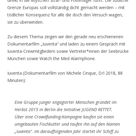
direkt in die libyschen Straf- und Folterlager führt. Die südliche
Grenze Europas soll vollständig dicht gemacht werden – mit
tödlicher Konsequenz für alle die doch den Versuch wagen,
sie zu überwinden.
Zu diesem Thema zeigen wir den gerade neu erschienenen
Dokumentarfilm „Iuventa“ und laden zu einem Gespräch mit
Iuventa-Crewmitgliedern sowie Vertreter*innen der Seebrücke
München sowie Watch the Med Alarmphone.
Iuventa (Dokumentarfilm von Michele Cinque, D/I 2018, 88
Minuten):
Eine Gruppe junger engagierter Menschen gründet im
Herbst 2015 in Berlin die Initiative JUGEND RETTET.
Über eine Crowdfunding-Kampagne kaufen sie einen
umgebauten Fischkutter und taufen ihn auf den Namen
„Iuventa“. Im darauffolgenden Jahr startet ihr Schiff zu