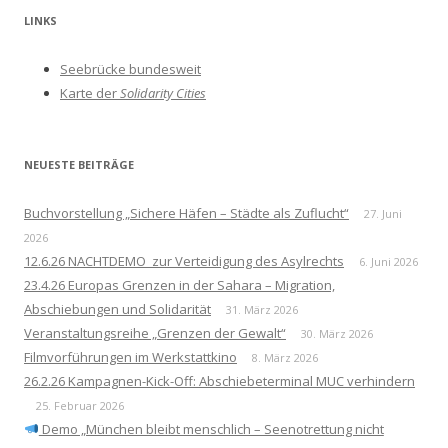
h
LINKS
e
n
Seebrücke bundesweit
a
Karte der
Solidarity Cities
c
h
:
NEUESTE BEITRÄGE
Buchvorstellung „Sichere Häfen – Städte als Zuflucht“
27. Juni
2026
12.6.26 NACHTDEMO zur Verteidigung des Asylrechts
6. Juni 2026
23.4.26 Europas Grenzen in der Sahara – Migration,
Abschiebungen und Solidarität
31. März 2026
Veranstaltungsreihe „Grenzen der Gewalt“
30. März 2026
Filmvorführungen im Werkstattkino
8. März 2026
26.2.26 Kampagnen-Kick-Off: Abschiebeterminal MUC verhindern
25. Februar 2026
Demo „München bleibt menschlich – Seenotrettung nicht