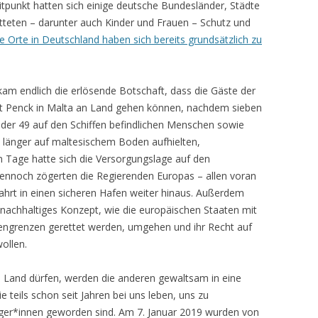
tpunkt hatten sich einige deutsche Bundesländer, Städte
tteten – darunter auch Kinder und Frauen – Schutz und
he Orte in Deutschland haben sich bereits grundsätzlich zu
kam endlich die erlösende Botschaft, dass die Gäste der
ht Penck in Malta an Land gehen können, nachdem sieben
 der 49 auf den Schiffen befindlichen Menschen sowie
s länger auf maltesischem Boden aufhielten,
Tage hatte sich die Versorgungslage auf den
 dennoch zögerten die Regierenden Europas – allen voran
fahrt in einen sicheren Hafen weiter hinaus. Außerdem
d nachhaltiges Konzept, wie die europäischen Staaten mit
ßengrenzen gerettet werden, umgehen und ihr Recht auf
wollen.
n Land dürfen, werden die anderen gewaltsam in eine
 teils schon seit Jahren bei uns leben, uns zu
ger*innen geworden sind. Am 7. Januar 2019 wurden von