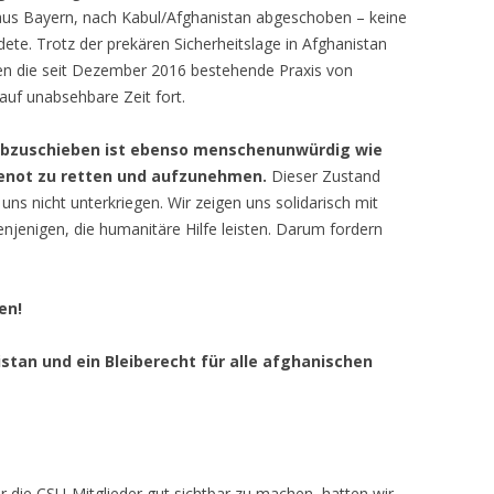
s Bayern, nach Kabul/Afghanistan abgeschoben – keine
ete. Trotz der prekären Sicherheitslage in Afghanistan
en die seit Dezember 2016 bestehende Praxis von
uf unabsehbare Zeit fort.
 abzuschieben ist ebenso menschenunwürdig wie
eenot zu retten und aufzunehmen.
Dieser Zustand
uns nicht unterkriegen. Wir zeigen uns solidarisch mit
enjenigen, die humanitäre Hilfe leisten. Darum fordern
fen!
tan und ein Bleiberecht für alle afghanischen
r die CSU-Mitglieder gut sichtbar zu machen, hatten wir