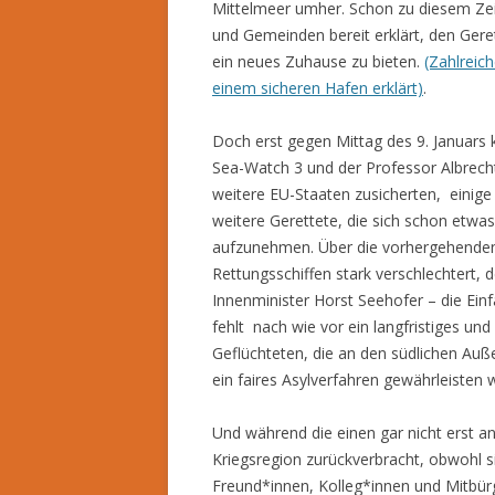
Mittelmeer umher. Schon zu diesem Zei
und Gemeinden bereit erklärt, den Gere
ein neues Zuhause zu bieten.
(Zahlreic
einem sicheren Hafen erklärt)
.
Doch erst gegen Mittag des 9. Januars 
Sea-Watch 3 und der Professor Albrec
weitere EU-Staaten zusicherten, einige
weitere Gerettete, die sich schon etwa
aufzunehmen. Über die vorhergehenden 
Rettungsschiffen stark verschlechtert,
Innenminister Horst Seehofer – die Ein
fehlt nach wie vor ein langfristiges un
Geflüchteten, die an den südlichen Au
ein faires Asylverfahren gewährleisten 
Und während die einen gar nicht erst a
Kriegsregion zurückverbracht, obwohl sie
Freund*innen, Kolleg*innen und Mitbür