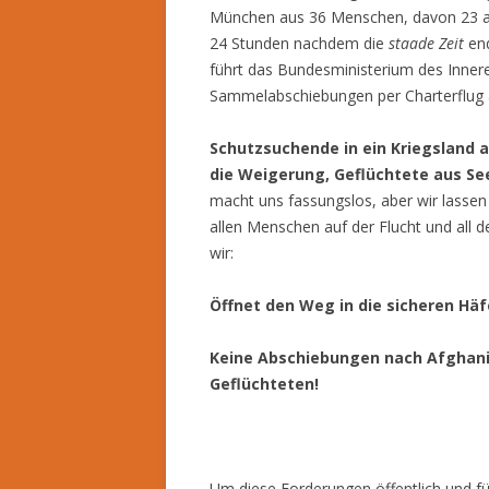
München aus 36 Menschen, davon 23 au
24 Stunden nachdem die
staade Zeit
end
führt das Bundesministerium des Inner
Sammelabschiebungen per Charterflug a
Schutzsuchende in ein Kriegsland
die Weigerung, Geflüchtete aus S
macht uns fassungslos, aber wir lassen 
allen Menschen auf der Flucht und all d
wir:
Öffnet den Weg in die sicheren Hä
Keine Abschiebungen nach Afghanis
Geflüchteten!
Um diese Forderungen öffentlich und fü