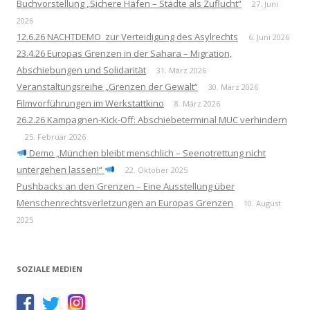
Buchvorstellung „Sichere Häfen – Städte als Zuflucht“
27. Juni
2026
12.6.26 NACHTDEMO zur Verteidigung des Asylrechts
6. Juni 2026
23.4.26 Europas Grenzen in der Sahara – Migration,
Abschiebungen und Solidarität
31. März 2026
Veranstaltungsreihe „Grenzen der Gewalt“
30. März 2026
Filmvorführungen im Werkstattkino
8. März 2026
26.2.26 Kampagnen-Kick-Off: Abschiebeterminal MUC verhindern
25. Februar 2026
Demo „München bleibt menschlich – Seenotrettung nicht
untergehen lassen!“
22. Oktober 2025
Pushbacks an den Grenzen – Eine Ausstellung über
Menschenrechtsverletzungen an Europas Grenzen
10. August
2025
SOZIALE MEDIEN