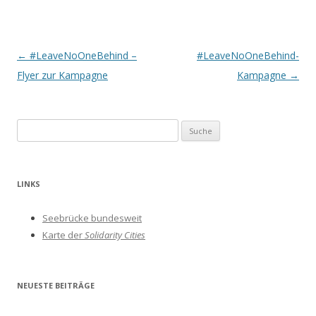
Beitrags-
←
#LeaveNoOneBehind –
#LeaveNoOneBehind-
Navigation
Flyer zur Kampagne
Kampagne
→
S
u
c
h
LINKS
e
n
Seebrücke bundesweit
a
Karte der
Solidarity Cities
c
h
:
NEUESTE BEITRÄGE