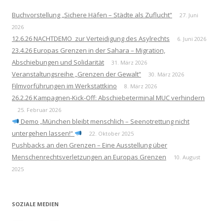
Buchvorstellung „Sichere Häfen – Städte als Zuflucht“
27. Juni
2026
12.6.26 NACHTDEMO zur Verteidigung des Asylrechts
6. Juni 2026
23.4.26 Europas Grenzen in der Sahara – Migration,
Abschiebungen und Solidarität
31. März 2026
Veranstaltungsreihe „Grenzen der Gewalt“
30. März 2026
Filmvorführungen im Werkstattkino
8. März 2026
26.2.26 Kampagnen-Kick-Off: Abschiebeterminal MUC verhindern
25. Februar 2026
Demo „München bleibt menschlich – Seenotrettung nicht
untergehen lassen!“
22. Oktober 2025
Pushbacks an den Grenzen – Eine Ausstellung über
Menschenrechtsverletzungen an Europas Grenzen
10. August
2025
SOZIALE MEDIEN