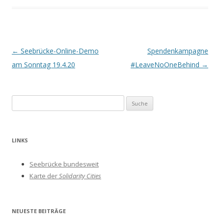
Beitrags-
←
Seebrücke-Online-Demo
Spendenkampagne
Navigation
am Sonntag 19.4.20
#LeaveNoOneBehind
→
S
u
c
h
LINKS
e
n
Seebrücke bundesweit
a
Karte der
Solidarity Cities
c
h
:
NEUESTE BEITRÄGE