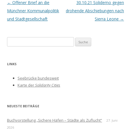
Beitrags-
←
Offener Brief an die
30.10.21 Solidemo gegen
Navigation
Münchner Kommunalpolitik
drohende Abschiebungen nach
und Stadtgesellschaft
Sierra Leone
→
S
u
c
h
LINKS
e
n
Seebrücke bundesweit
a
Karte der
Solidarity Cities
c
h
:
NEUESTE BEITRÄGE
Buchvorstellung „Sichere Häfen – Städte als Zuflucht“
27. Juni
2026