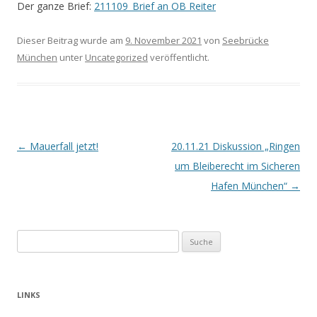
Der ganze Brief:
211109_Brief an OB Reiter
Dieser Beitrag wurde am
9. November 2021
von
Seebrücke
München
unter
Uncategorized
veröffentlicht.
Beitrags-
←
Mauerfall jetzt!
20.11.21 Diskussion „Ringen
Navigation
um Bleiberecht im Sicheren
Hafen München“
→
S
u
c
h
LINKS
e