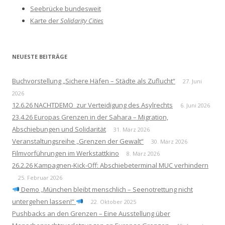
n
Seebrücke bundesweit
a
Karte der
Solidarity Cities
c
h
:
NEUESTE BEITRÄGE
Buchvorstellung „Sichere Häfen – Städte als Zuflucht“
27. Juni
2026
12.6.26 NACHTDEMO zur Verteidigung des Asylrechts
6. Juni 2026
23.4.26 Europas Grenzen in der Sahara – Migration,
Abschiebungen und Solidarität
31. März 2026
Veranstaltungsreihe „Grenzen der Gewalt“
30. März 2026
Filmvorführungen im Werkstattkino
8. März 2026
26.2.26 Kampagnen-Kick-Off: Abschiebeterminal MUC verhindern
25. Februar 2026
Demo „München bleibt menschlich – Seenotrettung nicht
untergehen lassen!“
22. Oktober 2025
Pushbacks an den Grenzen – Eine Ausstellung über